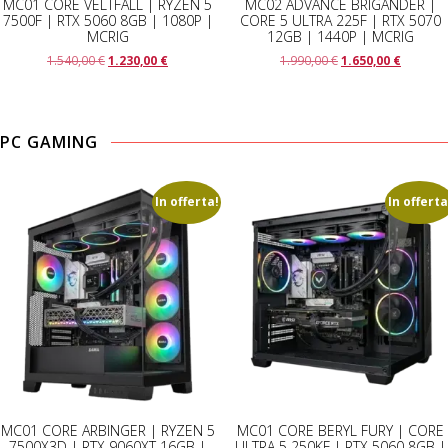
MC01 CORE VELTFALL | RYZEN 5
MC02 ADVANCE BRIGANDER |
7500F | RTX 5060 8GB | 1080P |
CORE 5 ULTRA 225F | RTX 5070
MCRIG
12GB | 1440P | MCRIG
Il
Il
Il
Il
1.540,00
€
1.230,00
€
1.990,00
€
1.650,00
€
prezzo
prezzo
prezzo
prezzo
originale
attuale
originale
attuale
era:
è:
era:
è:
1.540,00 €.
1.230,00 €.
1.990,00 €.
1.650,00
PC GAMING
In offerta!
In offerta
MC01 CORE ARBINGER | RYZEN 5
MC01 CORE BERYL FURY | CORE
7500X3D | RTX 9060XT 16GB |
ULTRA 5 250KF | RTX 5060 8GB |