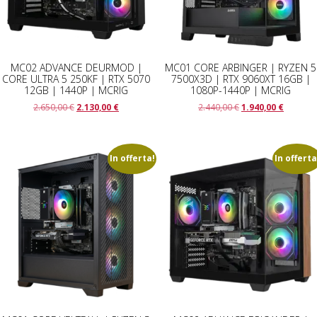
MC02 ADVANCE DEURMOD |
MC01 CORE ARBINGER | RYZEN 5
CORE ULTRA 5 250KF | RTX 5070
7500X3D | RTX 9060XT 16GB |
12GB | 1440P | MCRIG
1080P-1440P | MCRIG
Il
Il
Il
Il
2.650,00
€
2.130,00
€
2.440,00
€
1.940,00
€
prezzo
prezzo
prezzo
prezzo
originale
attuale
originale
attuale
era:
è:
era:
è:
2.650,00 €.
2.130,00 €.
2.440,00 €.
1.940,00
In offerta!
In offerta