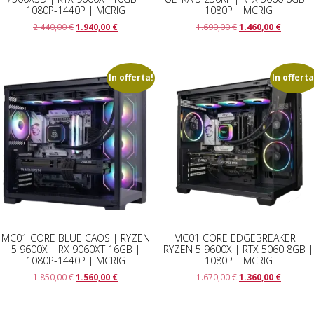
1080P-1440P | MCRIG
1080P | MCRIG
Il
Il
Il
Il
2.440,00
€
1.940,00
€
1.690,00
€
1.460,00
€
prezzo
prezzo
prezzo
prezzo
originale
attuale
originale
attuale
era:
è:
era:
è:
2.440,00 €.
1.940,00 €.
1.690,00 €.
1.460,00
In offerta!
In offerta
MC01 CORE BLUE CAOS | RYZEN
MC01 CORE EDGEBREAKER |
5 9600X | RX 9060XT 16GB |
RYZEN 5 9600X | RTX 5060 8GB |
1080P-1440P | MCRIG
1080P | MCRIG
Il
Il
Il
Il
1.850,00
€
1.560,00
€
1.670,00
€
1.360,00
€
prezzo
prezzo
prezzo
prezzo
originale
attuale
originale
attuale